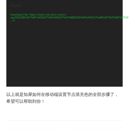
播
found
放
器
Download File: https://static-cdn.zhixi.com/zx-
wp/2022/08/%E7%9F%A5%E7%8A%80%E7%A7%BB%E5%8A%A8%E7%AB%AF%E5%8D%95%
_=1
以上就是知犀如何在移动端设置节点填充色的全部步骤了，
希望可以帮助到你！