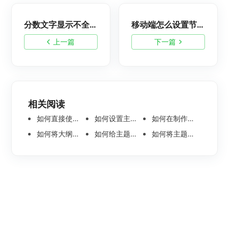
分数文字显示不全该怎么处理？
移动端怎么设置节点的填充色？
上一篇
下一篇
相关阅读
如何直接使用语音输入节点内容呢
如何设置主题节点内的文本方向
如何在制作组织架构思维导图时添加旁支型架构
如何将大纲文件分页导出？
如何给主题节点插入一个标注？
如何将主题节点中的图片一键转为思维导图？