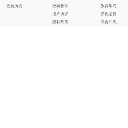
更新历史
校园教育
教育学习
用户协议
影视鉴赏
隐私政策
综合知识
联系方式
客服邮箱：
support@zhixi.com
QQ交流群号：1083897962
商务合作：
lucy@zhixi.com
扫一扫加入QQ用户交流群
扫一扫关注微信公众号
您的想法与建议，对知犀思维导图的优化改进非常有用！欢迎反
馈！