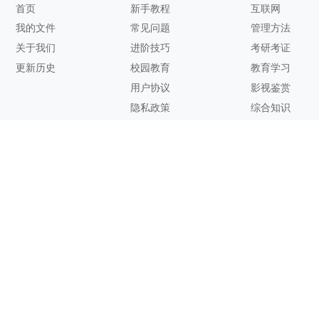
首页
新手教程
互联网
我的文件
常见问题
管理方法
关于我们
进阶技巧
考研考证
更新历史
校园教育
教育学习
用户协议
影视鉴赏
隐私政策
综合知识
联系方式
客服邮箱：
support@zhixi.com
QQ交流群号：1083897962
商务合作：
lucy@zhixi.com
扫一扫加入QQ用户交流群
扫一扫关注微信公众号