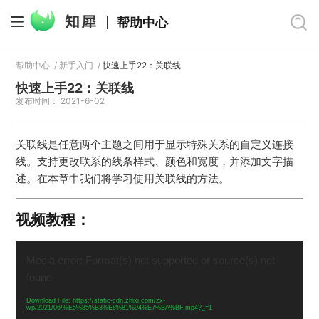
帮助中心
帮助中心
/
新手入门
/
快速上手22：关联线
快速上手22：关联线
发布时间： 2021-6-02
关联线是任意两个主题之间用于显示特殊关系的自定义连接
线。支持更改联系的线条样式、颜色和宽度，并添加文字描
述。在本章中我们将学习使用关联线的方法。
视频教程：
视
频
Media error: Format(s) not supported or source(s) not
播
found
放
器
Download File: https://static-cdn.zhixi.com/zx-
wp/2021/06/%E5%85%B3%E8%81%94%E7%BA%BF.mp4?_=1