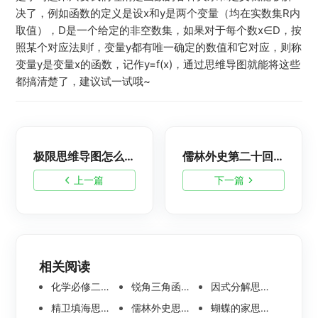
决了，例如函数的定义是设x和y是两个变量（均在实数集R内
取值），D是一个给定的非空数集，如果对于每个数x∈D，按
照某个对应法则f，变量y都有唯一确定的数值和它对应，则称
变量y是变量x的函数，记作y=f(x)，通过思维导图就能将这些
都搞清楚了，建议试一试哦~
极限思维导图怎么画？数学极限思维导图分享
儒林外史第二十回思维导图-儒林外史思维导图合集
上一篇
下一篇
相关阅读
化学必修二思维导图合集，高中高清化学思维导图整理
锐角三角函数思维导图 | 数学思维导图分享
因式分解思维导图高清版-数学思维导图模板分享
精卫填海思维导图怎么画？高清版精卫填海思维导图模板分享
儒林外史思维导图大全|高清版免费思维导图模板
蝴蝶的家思维导图怎么画？高清版蝴蝶的家思维导图分享