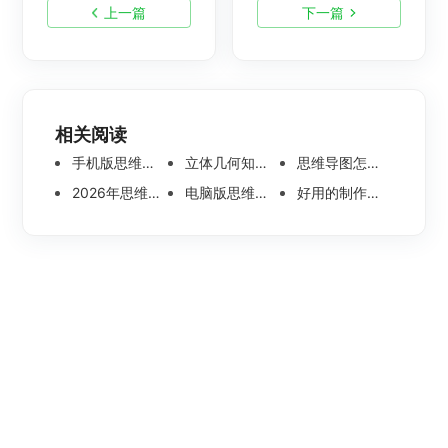
上一篇
下一篇
相关阅读
手机版思维导图软件哪个好 使用教程分享
立体几何知识点思维导图模板分享 思维导图怎么画
思维导图怎么画简单又漂亮 内附精美模板案例分享
2026年思维导图软件哪个好 最新免费思维导图软件测评
电脑版思维导图软件哪个好？可离线编辑的思维导图工具盘点
好用的制作思维导图软件有哪些？五款高分思维导图工具盘点